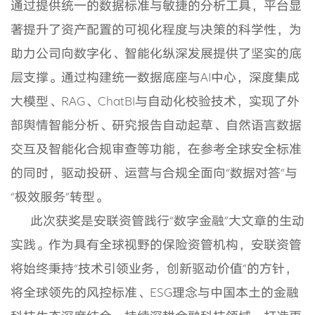
通过提供统一的数据标准与敏捷的分析工具，平台显
著提升了资产配置的可视化程度与决策的科学性，为
助力公司向数字化、智能化纵深发展提供了坚实的底
层支撑。通过构建统一数据底座与AI中心，深度集成
大模型、RAG、ChatBI与自动化校验技术，实现了外
部舆情智能分析、研究报告自动起草、自然语言数据
交互及智能化合规审查等功能，在参考全球安全标准
的同时，驱动投研、运营与合规全面向“数据对答”与
“极效服务”转型。
此次获奖是安联资管践行“数字金融”大文章的生动
实践。作为具有全球视野的保险资管机构，安联资管
将始终秉持“技术引领业务，创新驱动价值”的方针，
将全球领先的风控标准、ESG理念与中国本土的金融