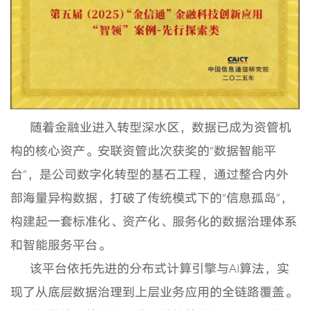
随着金融业进入转型深水区，数据已成为资管机
构的核心资产。安联资管此次获奖的“数据智能平
台”，是公司数字化转型的基石工程，通过整合内外
部海量异构数据，打破了传统模式下的“信息孤岛”，
构建起一套标准化、资产化、服务化的数据治理体系
和智能服务平台。
该平台依托先进的分布式计算引擎与AI算法，实
现了从底层数据治理到上层业务应用的全链路覆盖。