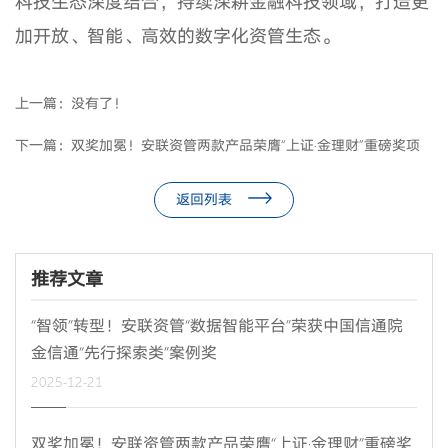
科技生态深度结合，持续深耕金融科技领域，打造更
加开放、智能、高效的数字化资管生态。
上一篇：
没有了！
下一篇：
双奖加冕！安联资管两款产品荣膺“上证·金理财”重磅奖项
返回列表
推荐文章
“智领”转型！安联资管“数据智能平台”荣获中国信通院
金信通“先行探索类”案例奖
2025-12-21
双奖加冕！安联资管两款产品荣膺“上证·金理财”重磅奖