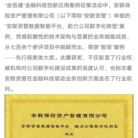
“金信通”金融科技创新应用案例征集活动中，安联保
险资产管理有限公司（以下简称“安联资管”）申报的
“安联资管数据智能平台，助力公司数字化转型”案
例，凭借前瞻性的技术架构与显著的业务赋能成效，
从七百余个参评项目中脱颖而出，荣获“智领”案例
——先行探索类大奖。此番获奖，不仅彰显了行业权
威机构对公司数字化建设成果的高度认可，也标志着
安联资管在金融科技驱动业务创新方面走在了行业前
列。